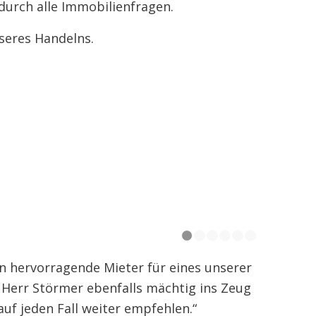
durch alle Immobilienfragen.
seres Handelns.
1
2
3
4
5
n hervorragende Mieter für eines unserer
h Herr Störmer ebenfalls mächtig ins Zeug
uf jeden Fall weiter empfehlen.“