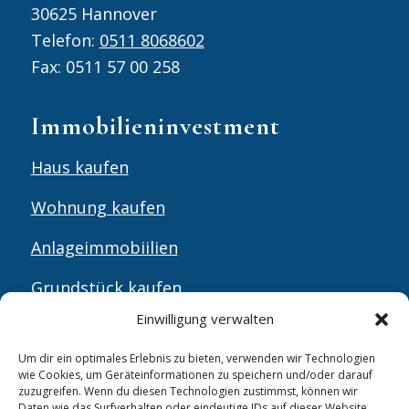
30625 Hannover
Telefon:
0511 8068602
Fax: 0511 57 00 258
Immobilieninvestment
Haus kaufen
Wohnung kaufen
Anlageimmobiilien
Grundstück kaufen
Einwilligung verwalten
Gewerbeimmobilien
Um dir ein optimales Erlebnis zu bieten, verwenden wir Technologien
wie Cookies, um Geräteinformationen zu speichern und/oder darauf
Bewertung auf Google
zuzugreifen. Wenn du diesen Technologien zustimmst, können wir
Daten wie das Surfverhalten oder eindeutige IDs auf dieser Website